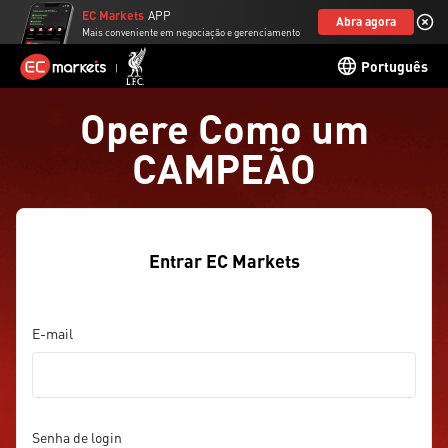
EC Markets
APP
Abra agora
Mais conveniente em negociação e gerenciamento
Português
Opere Como um
CAMPEÃO
Entrar EC Markets
E-mail
Senha de login