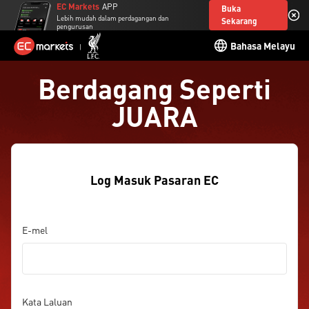
EC Markets
APP
Buka
Lebih mudah dalam perdagangan dan
Sekarang
pengurusan
Bahasa Melayu
Berdagang Seperti
JUARA
Log Masuk Pasaran EC
E-mel
Kata Laluan