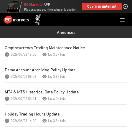
EC Markets
APP
Ouvrir maintenant
Plus pratique pour le trading et la gestion
Annonces
Cryptocurrency Trading Maintenance Notice
2026/07/22 16:00
Lu 3.3k fois
Demo Account Archiving Policy Update
2026/07/02 08:59
Lu 3.9k fois
MT4 & MT5 Historical Data Policy Update
2026/07/02 05:51
Lu 4.0k fois
Holiday Trading Hours Update
2026/06/28 16:00
Lu 3.8k fois