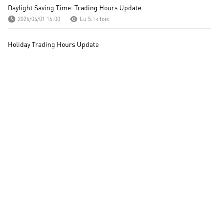
Daylight Saving Time: Trading Hours Update
2026/04/01 16:00
Lu 5.1k fois
Holiday Trading Hours Update
2026/03/27 06:21
Lu 5.6k fois
Daylight Saving Time: Trading Hours Update
2026/03/24 16:00
Lu 3.5k fois
Scheduled Maintenance Notification
2026/03/09 16:00
Lu 6.2k fois
Trading Hours Update for U.S. Daylight Saving Time Change
2026/03/04 16:00
Lu 5.3k fois
Holiday Trading Hours Notice
2026/02/08 16:00
Lu 6.8k fois